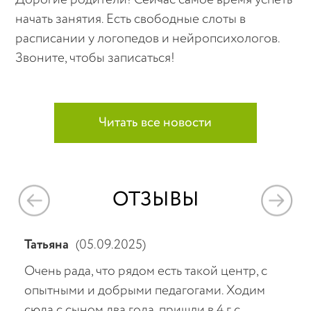
начать занятия. Есть свободные слоты в
расписании у логопедов и нейропсихологов.
Звоните, чтобы записаться!
Читать все новости
ОТЗЫВЫ
Татьяна
(05.09.2025)
Мар
аты
Очень рада, что рядом есть такой центр, с
При
опытными и добрыми педагогами. Ходим
зна
 и
сюда с сыном два года, пришли в 4 г с
сеа