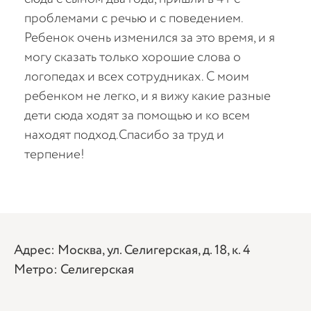
проблемами с речью и с поведением.
Спе
Ребенок очень изменился за это время, и я
все
могу сказать только хорошие слова о
Реб
логопедах и всех сотрудниках. С моим
Отд
ребенком не легко, и я вижу какие разные
наш
дети сюда ходят за помощью и ко всем
и э
находят подход.Спасибо за труд и
бла
терпение!
под
атм
теп
вну
Адрес: Москва, ул. Селигерская, д. 18, к. 4
Метро: Селигерская