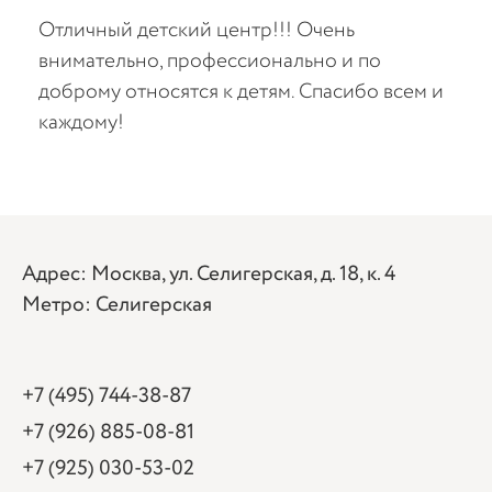
ный детский центр!!! Очень
Водим ребенка
тельно, профессионально и по
потрясающие.
му относятся к детям. Спасибо всем и
руководителю
ому!
её педагогам
Адрес: Москва, ул. Селигерская, д. 18, к. 4
Метро: Селигерская
+7 (495) 744-38-87
+7 (926) 885-08-81
+7 (925) 030-53-02