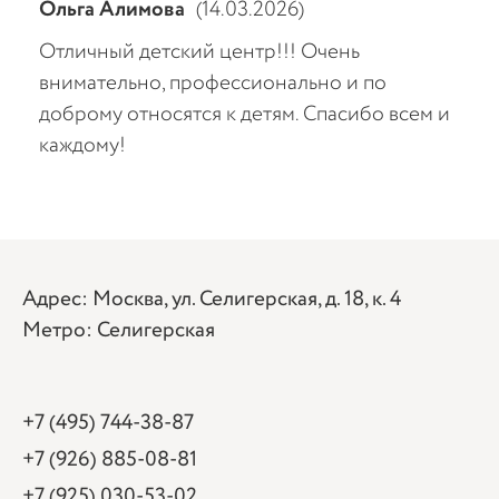
Ольга Алимова
(14.03.2026)
АА
Отличный детский центр!!! Очень
Вод
,
внимательно, профессионально и по
пот
я
доброму относятся к детям. Спасибо всем и
рук
каждому!
её 
ют
ть
Адрес: Москва, ул. Селигерская, д. 18, к. 4
Метро: Селигерская
+7 (495) 744-38-87
+7 (926) 885-08-81
+7 (925) 030-53-02