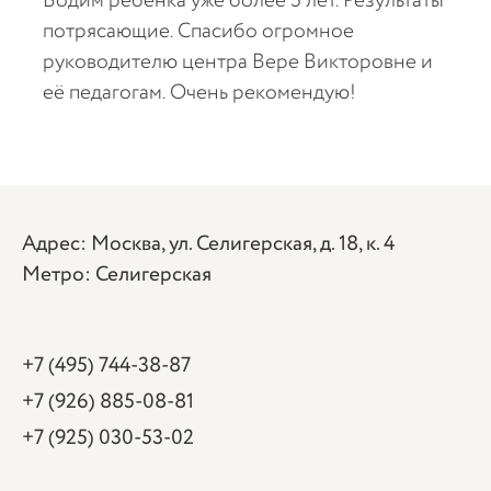
Водим ребенка уже более 5 лет. Результаты
Очен
потрясающие. Спасибо огромное
опы
м и
руководителю центра Вере Викторовне и
сюда
её педагогам. Очень рекомендую!
про
Реб
мог
лог
реб
Адрес: Москва, ул. Селигерская, д. 18, к. 4
дет
Метро: Селигерская
нах
тер
+7 (495) 744-38-87
+7 (926) 885-08-81
+7 (925) 030-53-02